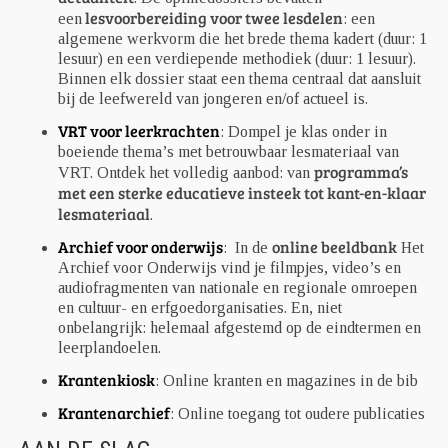
lesvoorbereiding voor twee lesdelen
een
: een
algemene werkvorm die het brede thema kadert (duur: 1
lesuur) en een verdiepende methodiek (duur: 1 lesuur).
Binnen elk dossier staat een thema centraal dat aansluit
bij de leefwereld van jongeren en/of actueel is.
VRT voor leerkrachten
: Dompel je klas onder in
boeiende thema’s met betrouwbaar lesmateriaal van
programma’s
VRT. Ontdek het volledig aanbod: van
met een sterke educatieve insteek tot kant-en-klaar
lesmateriaal
.
Archief voor onderwijs
online beeldbank
: In de
Het
Archief voor Onderwijs vind je filmpjes, video’s en
audiofragmenten van nationale en regionale omroepen
en cultuur- en erfgoedorganisaties. En, niet
onbelangrijk: helemaal afgestemd op de eindtermen en
leerplandoelen.
Krantenkiosk
: Online kranten en magazines in de bib
Krantenarchief
: Online toegang tot oudere publicaties