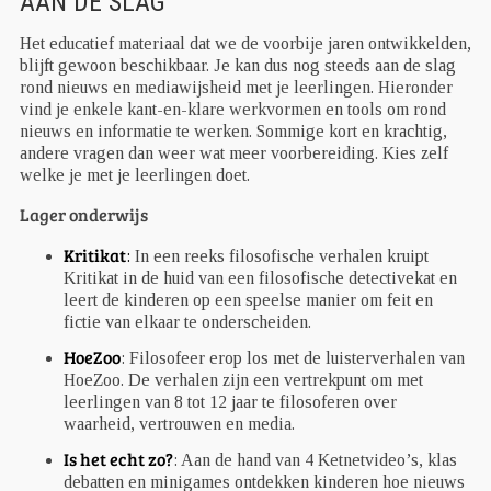
AAN DE SLAG
Het educatief materiaal dat we de voorbije jaren ontwikkelden,
blijft gewoon beschikbaar. Je kan dus nog steeds aan de slag
rond nieuws en mediawijsheid met je leerlingen. Hieronder
vind je enkele kant-en-klare werkvormen en tools om rond
nieuws en informatie te werken. Sommige kort en krachtig,
andere vragen dan weer wat meer voorbereiding. Kies zelf
welke je met je leerlingen doet.
Lager onderwijs
Kritikat
:
In een reeks filosofische verhalen kruipt
Kritikat in de huid van een filosofische detectivekat en
leert de kinderen op een speelse manier om feit en
fictie van elkaar te onderscheiden.
HoeZoo
: Filosofeer erop los met de luisterverhalen van
HoeZoo. De verhalen zijn een vertrekpunt om met
leerlingen van 8 tot 12 jaar te filosoferen over
waarheid, vertrouwen en media.
Is het echt zo?
: Aan de hand van 4 Ketnetvideo’s, klas
debatten en minigames ontdekken kinderen hoe nieuws