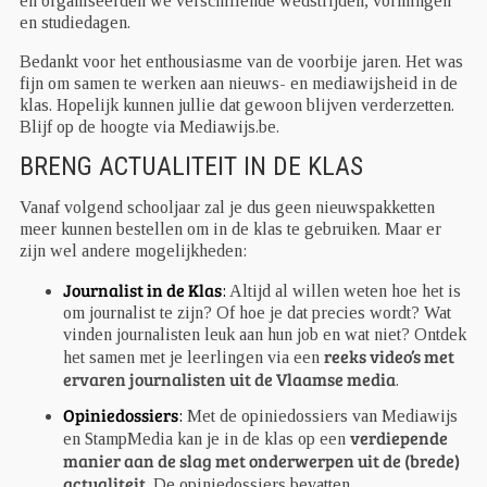
en organiseerden we verschillende wedstrijden, vormingen
en studiedagen.
Bedankt voor het enthousiasme van de voorbije jaren. Het was
fijn om samen te werken aan nieuws- en mediawijsheid in de
klas. Hopelijk kunnen jullie dat gewoon blijven verderzetten.
Blijf op de hoogte via Mediawijs.be.
BRENG ACTUALITEIT IN DE KLAS
Vanaf volgend schooljaar zal je dus geen nieuwspakketten
meer kunnen bestellen om in de klas te gebruiken. Maar er
zijn wel andere mogelijkheden:
Journalist in de Klas
:
Altijd al willen weten hoe het is
om journalist te zijn? Of hoe je dat precies wordt? Wat
vinden journalisten leuk aan hun job en wat niet? Ontdek
reeks video’s met
het samen met je leerlingen via een
ervaren journalisten uit de Vlaamse media
.
Opiniedossiers
:
Met de opiniedossiers van Mediawijs
verdiepende
en StampMedia kan je in de klas op een
manier aan de slag met onderwerpen uit de (brede)
actualiteit
. De opiniedossiers bevatten