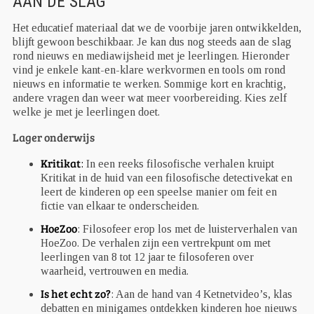
AAN DE SLAG
Het educatief materiaal dat we de voorbije jaren ontwikkelden,
blijft gewoon beschikbaar. Je kan dus nog steeds aan de slag
rond nieuws en mediawijsheid met je leerlingen. Hieronder
vind je enkele kant-en-klare werkvormen en tools om rond
nieuws en informatie te werken. Sommige kort en krachtig,
andere vragen dan weer wat meer voorbereiding. Kies zelf
welke je met je leerlingen doet.
Lager onderwijs
Kritikat
:
In een reeks filosofische verhalen kruipt
Kritikat in de huid van een filosofische detectivekat en
leert de kinderen op een speelse manier om feit en
fictie van elkaar te onderscheiden.
HoeZoo
: Filosofeer erop los met de luisterverhalen van
HoeZoo. De verhalen zijn een vertrekpunt om met
leerlingen van 8 tot 12 jaar te filosoferen over
waarheid, vertrouwen en media.
Is het echt zo?
: Aan de hand van 4 Ketnetvideo’s, klas
debatten en minigames ontdekken kinderen hoe nieuws