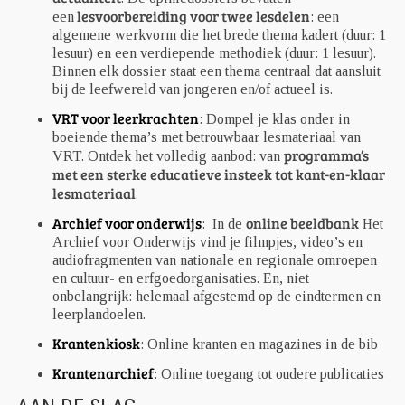
lesvoorbereiding voor twee lesdelen
een
: een
algemene werkvorm die het brede thema kadert (duur: 1
lesuur) en een verdiepende methodiek (duur: 1 lesuur).
Binnen elk dossier staat een thema centraal dat aansluit
bij de leefwereld van jongeren en/of actueel is.
VRT voor leerkrachten
: Dompel je klas onder in
boeiende thema’s met betrouwbaar lesmateriaal van
programma’s
VRT. Ontdek het volledig aanbod: van
met een sterke educatieve insteek tot kant-en-klaar
lesmateriaal
.
Archief voor onderwijs
online beeldbank
: In de
Het
Archief voor Onderwijs vind je filmpjes, video’s en
audiofragmenten van nationale en regionale omroepen
en cultuur- en erfgoedorganisaties. En, niet
onbelangrijk: helemaal afgestemd op de eindtermen en
leerplandoelen.
Krantenkiosk
: Online kranten en magazines in de bib
Krantenarchief
: Online toegang tot oudere publicaties