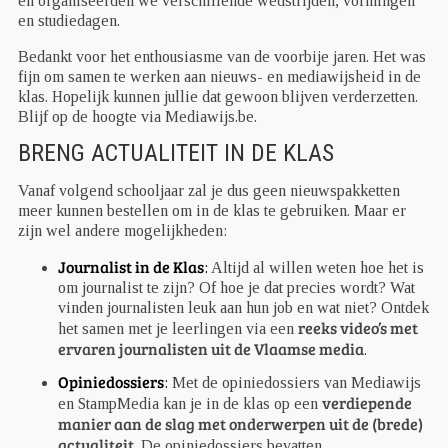
en organiseerden we verschillende wedstrijden, vormingen
en studiedagen.
Bedankt voor het enthousiasme van de voorbije jaren. Het was
fijn om samen te werken aan nieuws- en mediawijsheid in de
klas. Hopelijk kunnen jullie dat gewoon blijven verderzetten.
Blijf op de hoogte via Mediawijs.be.
BRENG ACTUALITEIT IN DE KLAS
Vanaf volgend schooljaar zal je dus geen nieuwspakketten
meer kunnen bestellen om in de klas te gebruiken. Maar er
zijn wel andere mogelijkheden:
Journalist in de Klas
:
Altijd al willen weten hoe het is
om journalist te zijn? Of hoe je dat precies wordt? Wat
vinden journalisten leuk aan hun job en wat niet? Ontdek
reeks video’s met
het samen met je leerlingen via een
ervaren journalisten uit de Vlaamse media
.
Opiniedossiers
:
Met de opiniedossiers van Mediawijs
verdiepende
en StampMedia kan je in de klas op een
manier aan de slag met onderwerpen uit de (brede)
actualiteit
. De opiniedossiers bevatten