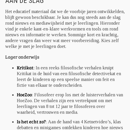
AAN DE SLAG
Het educatief materiaal dat we de voorbije jaren ontwikkelden,
blijft gewoon beschikbaar. Je kan dus nog steeds aan de slag
rond nieuws en mediawijsheid met je leerlingen. Hieronder
vind je enkele kant-en-klare werkvormen en tools om rond
nieuws en informatie te werken. Sommige kort en krachtig,
andere vragen dan weer wat meer voorbereiding. Kies zelf
welke je met je leerlingen doet.
Lager onderwijs
Kritikat
:
In een reeks filosofische verhalen kruipt
Kritikat in de huid van een filosofische detectivekat en
leert de kinderen op een speelse manier om feit en
fictie van elkaar te onderscheiden.
HoeZoo
: Filosofeer erop los met de luisterverhalen van
HoeZoo. De verhalen zijn een vertrekpunt om met
leerlingen van 8 tot 12 jaar te filosoferen over
waarheid, vertrouwen en media.
Is het echt zo?
: Aan de hand van 4 Ketnetvideo’s, klas
debatten en minigames ontdekken kinderen hoe nieuws