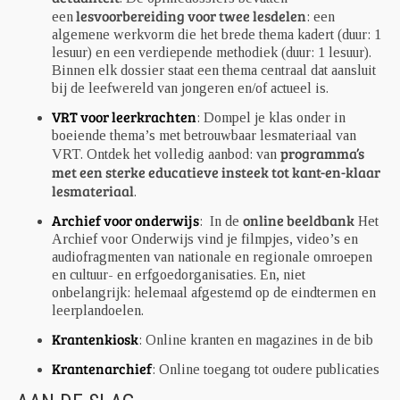
lesvoorbereiding voor twee lesdelen
een
: een
algemene werkvorm die het brede thema kadert (duur: 1
lesuur) en een verdiepende methodiek (duur: 1 lesuur).
Binnen elk dossier staat een thema centraal dat aansluit
bij de leefwereld van jongeren en/of actueel is.
VRT voor leerkrachten
: Dompel je klas onder in
boeiende thema’s met betrouwbaar lesmateriaal van
programma’s
VRT. Ontdek het volledig aanbod: van
met een sterke educatieve insteek tot kant-en-klaar
lesmateriaal
.
Archief voor onderwijs
online beeldbank
: In de
Het
Archief voor Onderwijs vind je filmpjes, video’s en
audiofragmenten van nationale en regionale omroepen
en cultuur- en erfgoedorganisaties. En, niet
onbelangrijk: helemaal afgestemd op de eindtermen en
leerplandoelen.
Krantenkiosk
: Online kranten en magazines in de bib
Krantenarchief
: Online toegang tot oudere publicaties