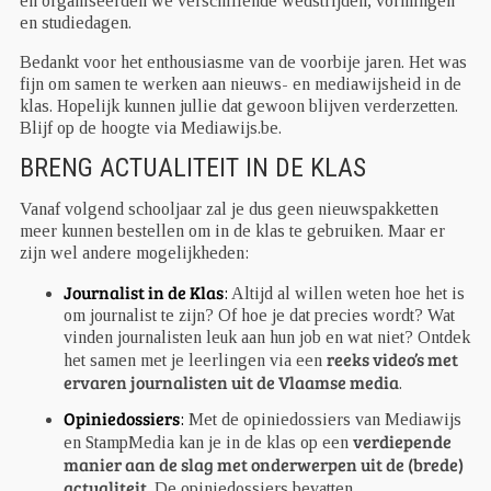
en organiseerden we verschillende wedstrijden, vormingen
en studiedagen.
Bedankt voor het enthousiasme van de voorbije jaren. Het was
fijn om samen te werken aan nieuws- en mediawijsheid in de
klas. Hopelijk kunnen jullie dat gewoon blijven verderzetten.
Blijf op de hoogte via Mediawijs.be.
BRENG ACTUALITEIT IN DE KLAS
Vanaf volgend schooljaar zal je dus geen nieuwspakketten
meer kunnen bestellen om in de klas te gebruiken. Maar er
zijn wel andere mogelijkheden:
Journalist in de Klas
:
Altijd al willen weten hoe het is
om journalist te zijn? Of hoe je dat precies wordt? Wat
vinden journalisten leuk aan hun job en wat niet? Ontdek
reeks video’s met
het samen met je leerlingen via een
ervaren journalisten uit de Vlaamse media
.
Opiniedossiers
:
Met de opiniedossiers van Mediawijs
verdiepende
en StampMedia kan je in de klas op een
manier aan de slag met onderwerpen uit de (brede)
actualiteit
. De opiniedossiers bevatten