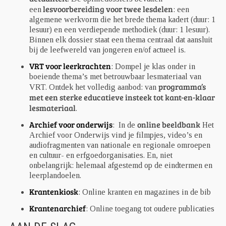
lesvoorbereiding voor twee lesdelen
een
: een
algemene werkvorm die het brede thema kadert (duur: 1
lesuur) en een verdiepende methodiek (duur: 1 lesuur).
Binnen elk dossier staat een thema centraal dat aansluit
bij de leefwereld van jongeren en/of actueel is.
VRT voor leerkrachten
: Dompel je klas onder in
boeiende thema’s met betrouwbaar lesmateriaal van
programma’s
VRT. Ontdek het volledig aanbod: van
met een sterke educatieve insteek tot kant-en-klaar
lesmateriaal
.
Archief voor onderwijs
online beeldbank
: In de
Het
Archief voor Onderwijs vind je filmpjes, video’s en
audiofragmenten van nationale en regionale omroepen
en cultuur- en erfgoedorganisaties. En, niet
onbelangrijk: helemaal afgestemd op de eindtermen en
leerplandoelen.
Krantenkiosk
: Online kranten en magazines in de bib
Krantenarchief
: Online toegang tot oudere publicaties