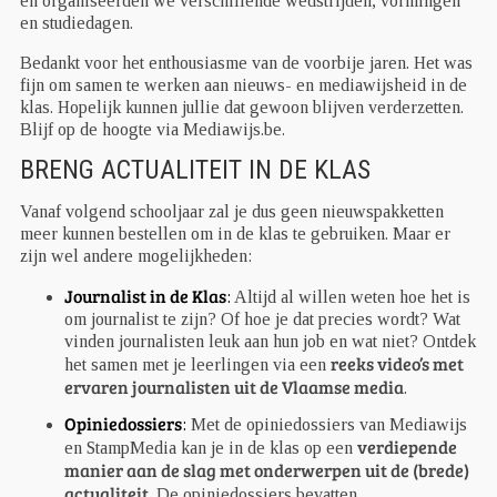
en organiseerden we verschillende wedstrijden, vormingen
en studiedagen.
Bedankt voor het enthousiasme van de voorbije jaren. Het was
fijn om samen te werken aan nieuws- en mediawijsheid in de
klas. Hopelijk kunnen jullie dat gewoon blijven verderzetten.
Blijf op de hoogte via Mediawijs.be.
BRENG ACTUALITEIT IN DE KLAS
Vanaf volgend schooljaar zal je dus geen nieuwspakketten
meer kunnen bestellen om in de klas te gebruiken. Maar er
zijn wel andere mogelijkheden:
Journalist in de Klas
:
Altijd al willen weten hoe het is
om journalist te zijn? Of hoe je dat precies wordt? Wat
vinden journalisten leuk aan hun job en wat niet? Ontdek
reeks video’s met
het samen met je leerlingen via een
ervaren journalisten uit de Vlaamse media
.
Opiniedossiers
:
Met de opiniedossiers van Mediawijs
verdiepende
en StampMedia kan je in de klas op een
manier aan de slag met onderwerpen uit de (brede)
actualiteit
. De opiniedossiers bevatten