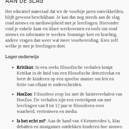
AAN DE SLAG
Het educatief materiaal dat we de voorbije jaren ontwikkelden,
blijft gewoon beschikbaar. Je kan dus nog steeds aan de slag
rond nieuws en mediawijsheid met je leerlingen. Hieronder
vind je enkele kant-en-klare werkvormen en tools om rond
nieuws en informatie te werken. Sommige kort en krachtig,
andere vragen dan weer wat meer voorbereiding. Kies zelf
welke je met je leerlingen doet.
Lager onderwijs
Kritikat
:
In een reeks filosofische verhalen kruipt
Kritikat in de huid van een filosofische detectivekat en
leert de kinderen op een speelse manier om feit en
fictie van elkaar te onderscheiden.
HoeZoo
: Filosofeer erop los met de luisterverhalen van
HoeZoo. De verhalen zijn een vertrekpunt om met
leerlingen van 8 tot 12 jaar te filosoferen over
waarheid, vertrouwen en media.
Is het echt zo?
: Aan de hand van 4 Ketnetvideo’s, klas
debatten en minigames ontdekken kinderen hoe nieuws