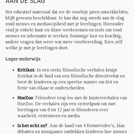
AAN DE SLAG
Het educatief materiaal dat we de voorbije jaren ontwikkelden,
blijft gewoon beschikbaar. Je kan dus nog steeds aan de slag
rond nieuws en mediawijsheid met je leerlingen. Hieronder
vind je enkele kant-en-klare werkvormen en tools om rond
nieuws en informatie te werken. Sommige kort en krachtig,
andere vragen dan weer wat meer voorbereiding. Kies zelf
welke je met je leerlingen doet.
Lager onderwijs
Kritikat
:
In een reeks filosofische verhalen kruipt
Kritikat in de huid van een filosofische detectivekat en
leert de kinderen op een speelse manier om feit en
fictie van elkaar te onderscheiden.
HoeZoo
: Filosofeer erop los met de luisterverhalen van
HoeZoo. De verhalen zijn een vertrekpunt om met
leerlingen van 8 tot 12 jaar te filosoferen over
waarheid, vertrouwen en media.
Is het echt zo?
: Aan de hand van 4 Ketnetvideo’s, klas
debatten en minigames ontdekken kinderen hoe nieuws