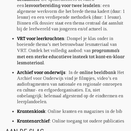
lesvoorbereiding voor twee lesdelen
een
: een
algemene werkvorm die het brede thema kadert (duur: 1
lesuur) en een verdiepende methodiek (duur: 1 lesuur).
Binnen elk dossier staat een thema centraal dat aansluit
bij de leefwereld van jongeren en/of actueel is.
VRT voor leerkrachten
: Dompel je klas onder in
boeiende thema’s met betrouwbaar lesmateriaal van
programma’s
VRT. Ontdek het volledig aanbod: van
met een sterke educatieve insteek tot kant-en-klaar
lesmateriaal
.
Archief voor onderwijs
online beeldbank
: In de
Het
Archief voor Onderwijs vind je filmpjes, video’s en
audiofragmenten van nationale en regionale omroepen
en cultuur- en erfgoedorganisaties. En, niet
onbelangrijk: helemaal afgestemd op de eindtermen en
leerplandoelen.
Krantenkiosk
: Online kranten en magazines in de bib
Krantenarchief
: Online toegang tot oudere publicaties