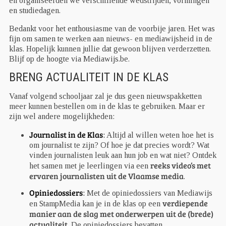
en organiseerden we verschillende wedstrijden, vormingen
en studiedagen.
Bedankt voor het enthousiasme van de voorbije jaren. Het was
fijn om samen te werken aan nieuws- en mediawijsheid in de
klas. Hopelijk kunnen jullie dat gewoon blijven verderzetten.
Blijf op de hoogte via Mediawijs.be.
BRENG ACTUALITEIT IN DE KLAS
Vanaf volgend schooljaar zal je dus geen nieuwspakketten
meer kunnen bestellen om in de klas te gebruiken. Maar er
zijn wel andere mogelijkheden:
Journalist in de Klas
:
Altijd al willen weten hoe het is
om journalist te zijn? Of hoe je dat precies wordt? Wat
vinden journalisten leuk aan hun job en wat niet? Ontdek
reeks video’s met
het samen met je leerlingen via een
ervaren journalisten uit de Vlaamse media
.
Opiniedossiers
:
Met de opiniedossiers van Mediawijs
verdiepende
en StampMedia kan je in de klas op een
manier aan de slag met onderwerpen uit de (brede)
actualiteit
. De opiniedossiers bevatten